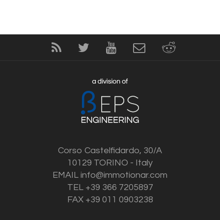
Corso Castelfidardo, 30/A
10129 TORINO - Italy
EMAIL
info@immotionar.com
TEL +39 366 7205897
FAX +39 011 0903238