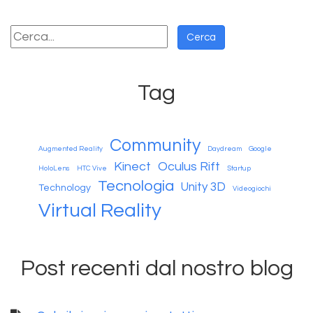
Tag
Community
Augmented Reality
Daydream
Google
Kinect
Oculus Rift
HoloLens
HTC Vive
Startup
Tecnologia
Unity 3D
Technology
Videogiochi
Virtual Reality
Post recenti dal nostro blog