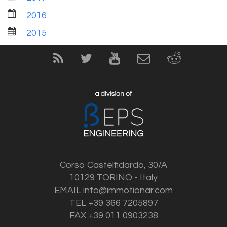
2016
2015
Corso Castelfidardo, 30/A
10129 TORINO - Italy
EMAIL
info@immotionar.com
TEL +39 366 7205897
FAX +39 011 0903238