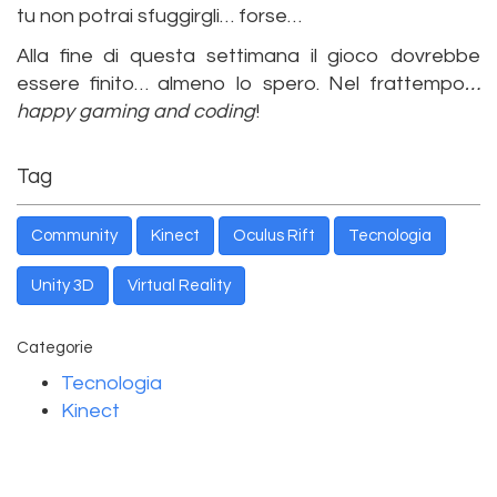
tu non potrai sfuggirgli… forse…
Alla fine di questa settimana il gioco dovrebbe
essere finito… almeno lo spero. Nel frattempo
…
happy gaming and coding
!
Tag
Community
Kinect
Oculus Rift
Tecnologia
Unity 3D
Virtual Reality
Categorie
Tecnologia
Kinect