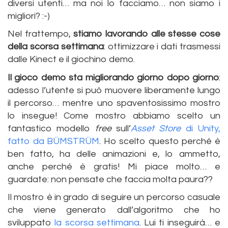
diversi utenti… ma noi lo facciamo… non siamo i
migliori? :-)
Nel frattempo,
stiamo lavorando alle stesse cose
della scorsa settimana
: ottimizzare i dati trasmessi
dalle Kinect e il giochino demo.
Il gioco demo sta migliorando giorno dopo giorno
:
adesso l’utente si può muovere liberamente lungo
il percorso… mentre uno spaventosissimo mostro
lo insegue! Come mostro abbiamo scelto un
fantastico modello
free
sull’
Asset Store
di Unity,
fatto da BÜMSTRÜM
. Ho scelto questo perché è
ben fatto, ha delle animazioni e, lo ammetto,
anche perché è gratis! Mi piace molto… e
guardate: non pensate che faccia molta paura??
Il mostro è in grado di seguire un percorso casuale
che viene generato dall’algoritmo che ho
sviluppato
la scorsa settimana
. Lui ti inseguirà… e